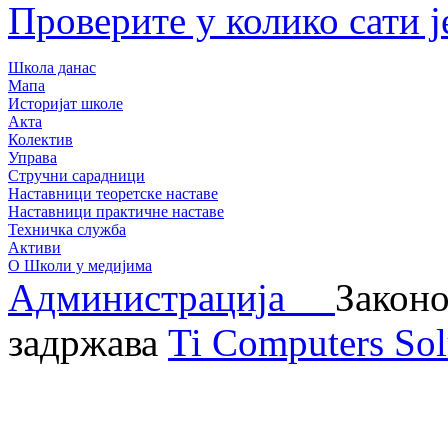
Проверите у колико сати ј
Школа данас
Мапа
Историјат школе
Акта
Колектив
Управа
Стручни сарадници
Наставници теоретске наставе
Наставници практичне наставе
Техничка служба
Активи
О Школи у медијима
Администрација
Законо
задржава
Ti Computers Sol