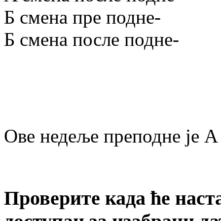
Б смена пре подне
-
Б смена после подне
-
Ове недеље преподне је A 
Проверите када ће наст