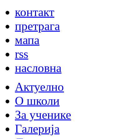
контакт
претрага
мапа
rss
насловна
Актуелно
О школи
За ученике
Галерија