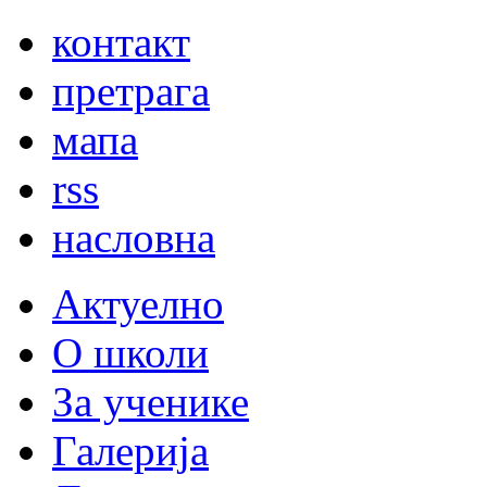
контакт
претрага
мапа
rss
насловна
Актуелно
О школи
За ученике
Галерија