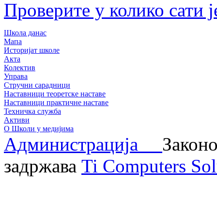
Проверите у колико сати ј
Школа данас
Мапа
Историјат школе
Акта
Колектив
Управа
Стручни сарадници
Наставници теоретске наставе
Наставници практичне наставе
Техничка служба
Активи
О Школи у медијима
Администрација
Законо
задржава
Ti Computers Sol