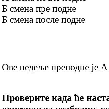
Б смена пре подне
Б смена после подне
Ове недеље преподне је A 
Проверите када ће наст