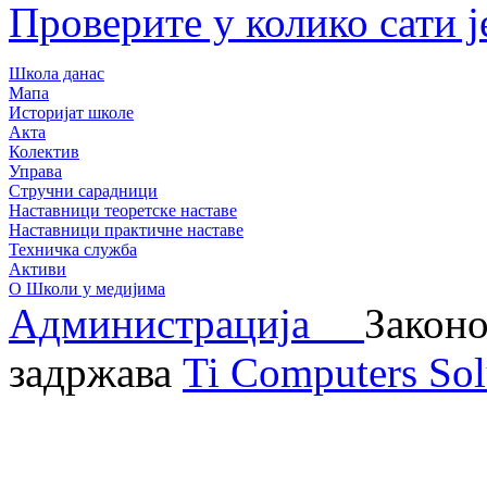
Проверите у колико сати ј
Школа данас
Мапа
Историјат школе
Акта
Колектив
Управа
Стручни сарадници
Наставници теоретске наставе
Наставници практичне наставе
Техничка служба
Активи
О Школи у медијима
Администрација
Законо
задржава
Ti Computers Sol