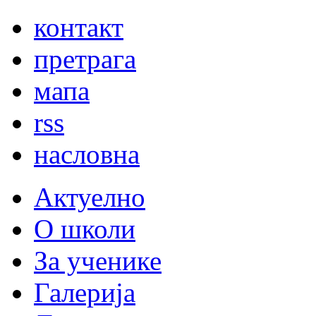
контакт
претрага
мапа
rss
насловна
Актуелно
О школи
За ученике
Галерија