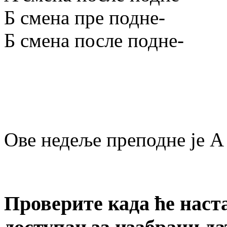
Б смена пре подне
-
Б смена после подне
-
Ове недеље преподне је A 
Проверите када ће наст