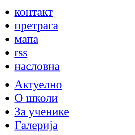
контакт
претрага
мапа
rss
насловна
Актуелно
О школи
За ученике
Галерија