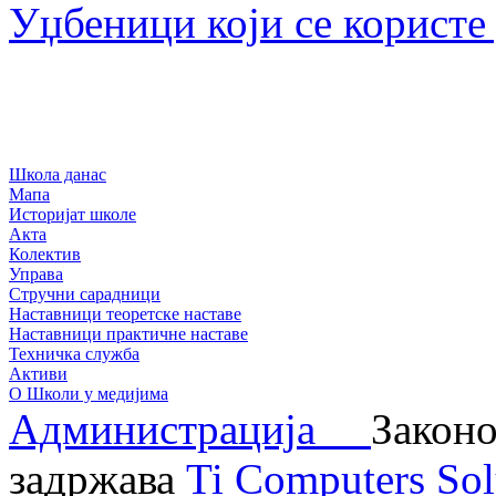
Уџбеници који се користе
Школа данас
Мапа
Историјат школе
Акта
Колектив
Управа
Стручни сарадници
Наставници теоретске наставе
Наставници практичне наставе
Техничка служба
Активи
О Школи у медијима
Администрација
Законо
задржава
Ti Computers Sol