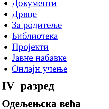
Документи
Дрвце
За родитеље
Библиотека
Пројекти
Јавне набавке
Онлајн учење
IV
разред
Одељењска већа